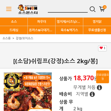
0
소스
파우더
염지제/시즈닝/기능성
염지닭
드레싱
돈까스&다데기양념
육수&엑기스
무료샘플신청
소스류
강정/꼬치소스
1
[(소담)쉬림프(강정)소스 2kg/봉]
무료샘플요
18,370
상품가
원
청
무게별 차등
배송비
지역별
상품 무
게
2 kg