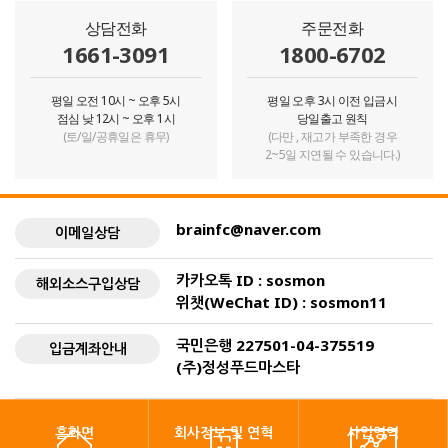
상담전화
주문전화
1661-3091
1800-6702
평일 오전 10시 ~ 오후 5시
평일 오후 3시 이전 입금시
점심 낮 12시 ~ 오후 1시
당일출고 원칙
(토/일/공휴일은 휴무)
(다만 , 재고가 부족한 경우
2~5일 지연될 수 있습니다.)
brainfc@naver.com
이메일상담
카카오톡 ID : sosmon
해외소스구입상담
위챗(WeChat ID) : sosmon11
국민은행 227501-04-375519
입금계좌안내
(주)정성푸드마스타
홈화면
회사정보 및 연혁
사업영역