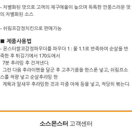
- 차별화된 맛으로 고객의 재구매율이 높으며 독특한 깐풍스러운 맛
의 차별화된 소스
- 쉬림프강정치킨으로 판매가능
■ 제품사용법
- 몬스터쌀코강정파우더를 파우더 1 : 물 1.1로 반죽하여 순살을 반
죽한 후 튀김기에서 170도에서
7분 후라잉 후 건져낸다.
그런 다음 후라이팬을 달군 후 고추기름을 한스푼 넣고, 쉬림프소
스를 적량 넣고 순살후라잉 한
계육과 알새우 후라잉한 것과 각종 야채 등을 넣
고, 적당히 볶는다.
소스몬스터
고객센터