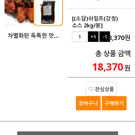
[(소담)쉬림프(강정)
소스 2kg/봉]
차별화된 독특한 맛으로, 고객 재구매율이 높은 차별화된 새콤달콤매콤 쉬림프 치킨소스로 쉬림프치킨, 쉬림프강정치킨으로 판매함. 강정소스 닭강정소스 닭강정양념
18,370
원
+1
-1
총 상품 금액
18,370
원
관심상품
장바구니
구매하기