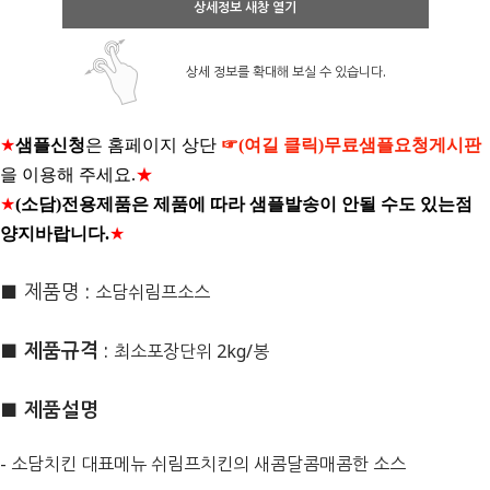
상세정보 새창 열기
상세 정보를 확대해 보실 수 있습니다.
★
샘플신청
은 홈페이지 상단
☞(여길 클릭)무료샘플요청게시판
을 이용해 주세요.
★
★
(소담)전용제품은 제품에 따라 샘플발송이 안될 수도 있는점
양지바랍니다.
★
■ 제품명 :
소담쉬림프소스
■ 제품규격
:
최소포장단위 2kg/봉
■ 제품설명
- 소담치킨 대표메뉴 쉬림프치킨의 새콤달콤매콤한 소스